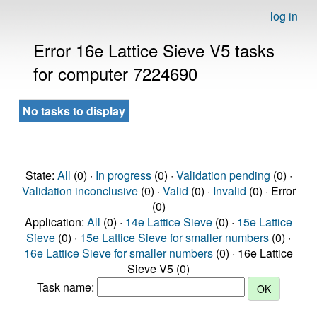
log in
Error 16e Lattice Sieve V5 tasks
for computer 7224690
No tasks to display
State:
All
(0) ·
In progress
(0) ·
Validation pending
(0) ·
Validation inconclusive
(0) ·
Valid
(0) ·
Invalid
(0) · Error
(0)
Application:
All
(0) ·
14e Lattice Sieve
(0) ·
15e Lattice
Sieve
(0) ·
15e Lattice Sieve for smaller numbers
(0) ·
16e Lattice Sieve for smaller numbers
(0) · 16e Lattice
Sieve V5 (0)
Task name: