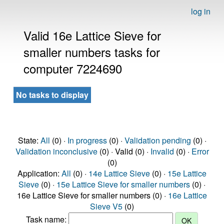
log in
Valid 16e Lattice Sieve for
smaller numbers tasks for
computer 7224690
No tasks to display
State:
All
(0) ·
In progress
(0) ·
Validation pending
(0) ·
Validation inconclusive
(0) · Valid (0) ·
Invalid
(0) ·
Error
(0)
Application:
All
(0) ·
14e Lattice Sieve
(0) ·
15e Lattice
Sieve
(0) ·
15e Lattice Sieve for smaller numbers
(0) ·
16e Lattice Sieve for smaller numbers (0) ·
16e Lattice
Sieve V5
(0)
Task name: