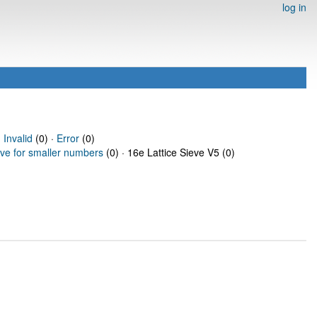
log in
·
Invalid
(0) ·
Error
(0)
eve for smaller numbers
(0) · 16e Lattice Sieve V5 (0)