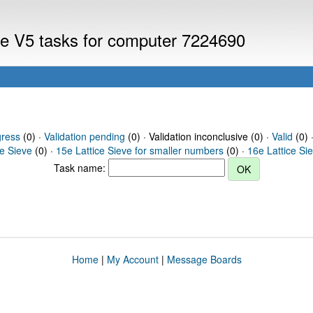
eve V5 tasks for computer 7224690
gress
(0) ·
Validation pending
(0) · Validation inconclusive (0) ·
Valid
(0) 
ce Sieve
(0) ·
15e Lattice Sieve for smaller numbers
(0) ·
16e Lattice Si
Task name:
Home
|
My Account
|
Message Boards