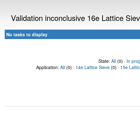
Validation inconclusive 16e Lattice Si
No tasks to display
State:
All
(0) ·
In pro
Application:
All
(0) ·
14e Lattice Sieve
(0) ·
15e Latti