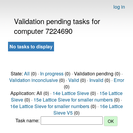
log in
Validation pending tasks for
computer 7224690
No tasks to display
State:
All
(0) ·
In progress
(0) · Validation pending (0) ·
Validation inconclusive
(0) ·
Valid
(0) ·
Invalid
(0) ·
Error
(0)
Application: All (0) ·
14e Lattice Sieve
(0) ·
15e Lattice
Sieve
(0) ·
15e Lattice Sieve for smaller numbers
(0) ·
16e Lattice Sieve for smaller numbers
(0) ·
16e Lattice
Sieve V5
(0)
Task name: