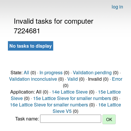
log in
Invalid tasks for computer
7224681
No tasks to display
State:
All
(0) ·
In progress
(0) ·
Validation pending
(0) ·
Validation inconclusive
(0) ·
Valid
(0) · Invalid (0) ·
Error
(0)
Application: All (0) ·
14e Lattice Sieve
(0) ·
15e Lattice
Sieve
(0) ·
15e Lattice Sieve for smaller numbers
(0) ·
16e Lattice Sieve for smaller numbers
(0) ·
16e Lattice
Sieve V5
(0)
Task name: