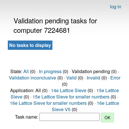
log in
Validation pending tasks for
computer 7224681
No tasks to display
State:
All
(0) ·
In progress
(0) · Validation pending (0) ·
Validation inconclusive
(0) ·
Valid
(0) ·
Invalid
(0) ·
Error
(0)
Application: All (0) ·
14e Lattice Sieve
(0) ·
15e Lattice
Sieve
(0) ·
15e Lattice Sieve for smaller numbers
(0) ·
16e Lattice Sieve for smaller numbers
(0) ·
16e Lattice
Sieve V5
(0)
Task name: