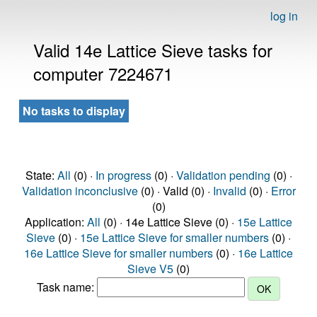
log in
Valid 14e Lattice Sieve tasks for
computer 7224671
No tasks to display
State:
All
(0) ·
In progress
(0) ·
Validation pending
(0) ·
Validation inconclusive
(0) · Valid (0) ·
Invalid
(0) ·
Error
(0)
Application:
All
(0) · 14e Lattice Sieve (0) ·
15e Lattice
Sieve
(0) ·
15e Lattice Sieve for smaller numbers
(0) ·
16e Lattice Sieve for smaller numbers
(0) ·
16e Lattice
Sieve V5
(0)
Task name: