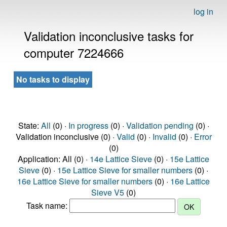
log in
Validation inconclusive tasks for
computer 7224666
No tasks to display
State:
All
(0) ·
In progress
(0) ·
Validation pending
(0) ·
Validation inconclusive (0) ·
Valid
(0) ·
Invalid
(0) ·
Error
(0)
Application: All (0) ·
14e Lattice Sieve
(0) ·
15e Lattice
Sieve
(0) ·
15e Lattice Sieve for smaller numbers
(0) ·
16e Lattice Sieve for smaller numbers
(0) ·
16e Lattice
Sieve V5
(0)
Task name: