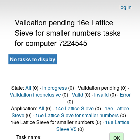
log in
Validation pending 16e Lattice
Sieve for smaller numbers tasks
for computer 7224545
No tasks to display
State:
All
(0) ·
In progress
(0) · Validation pending (0) ·
Validation inconclusive
(0) ·
Valid
(0) ·
Invalid
(0) ·
Error
(0)
Application:
All
(0) ·
14e Lattice Sieve
(0) ·
15e Lattice
Sieve
(0) ·
15e Lattice Sieve for smaller numbers
(0) ·
16e Lattice Sieve for smaller numbers (0) ·
16e Lattice
Sieve V5
(0)
Task name: