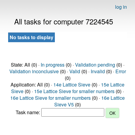
log in
All tasks for computer 7224545
No tasks to display
State: All (0) ·
In progress
(0) ·
Validation pending
(0) ·
Validation inconclusive
(0) ·
Valid
(0) ·
Invalid
(0) ·
Error
(0)
Application: All (0) ·
14e Lattice Sieve
(0) ·
15e Lattice
Sieve
(0) ·
15e Lattice Sieve for smaller numbers
(0) ·
16e Lattice Sieve for smaller numbers
(0) ·
16e Lattice
Sieve V5
(0)
Task name: