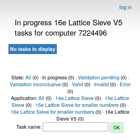
log in
In progress 16e Lattice Sieve V5
tasks for computer 7224496
No tasks to display
State:
All
(0) · In progress (0) ·
Validation pending
(0) ·
Validation inconclusive
(0) ·
Valid
(0) ·
Invalid
(0) ·
Error
(0)
Application:
All
(0) ·
14e Lattice Sieve
(0) ·
15e Lattice
Sieve
(0) ·
15e Lattice Sieve for smaller numbers
(0) ·
16e Lattice Sieve for smaller numbers
(0) · 16e Lattice
Sieve V5 (0)
Task name: