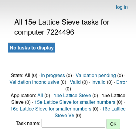
log in
All 15e Lattice Sieve tasks for
computer 7224496
No tasks to display
State: All (0) ·
In progress
(0) ·
Validation pending
(0) ·
Validation inconclusive
(0) ·
Valid
(0) ·
Invalid
(0) ·
Error
(0)
Application:
All
(0) ·
14e Lattice Sieve
(0) · 15e Lattice
Sieve (0) ·
15e Lattice Sieve for smaller numbers
(0) ·
16e Lattice Sieve for smaller numbers
(0) ·
16e Lattice
Sieve V5
(0)
Task name: