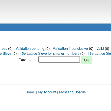
gress
(0) ·
Validation pending
(0) ·
Validation inconclusive
(0) ·
Valid
(0) 
ce Sieve
(0) ·
15e Lattice Sieve for smaller numbers
(0) ·
16e Lattice Si
Task name:
Home
|
My Account
|
Message Boards