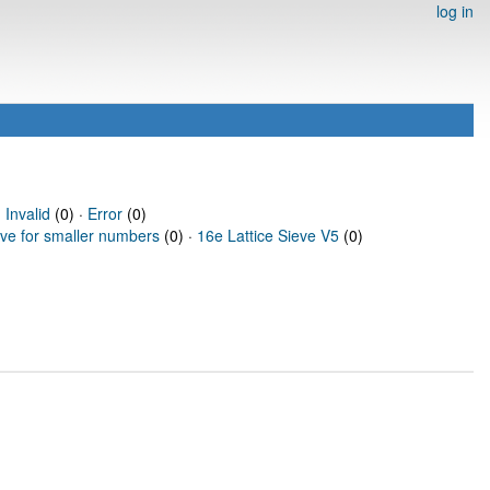
log in
·
Invalid
(0) ·
Error
(0)
eve for smaller numbers
(0) ·
16e Lattice Sieve V5
(0)