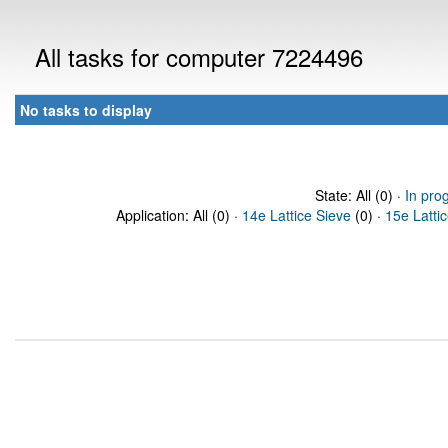
All tasks for computer 7224496
No tasks to display
State: All (0) ·
In pro
Application: All (0) ·
14e Lattice Sieve
(0) ·
15e Latti