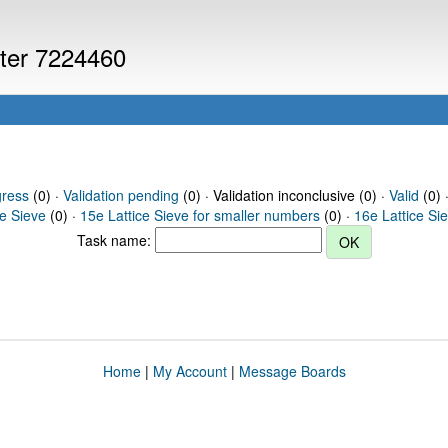
uter 7224460
gress
(0) ·
Validation pending
(0) · Validation inconclusive (0) ·
Valid
(0) 
ce Sieve
(0) ·
15e Lattice Sieve for smaller numbers
(0) ·
16e Lattice Si
Task name:
Home
|
My Account
|
Message Boards