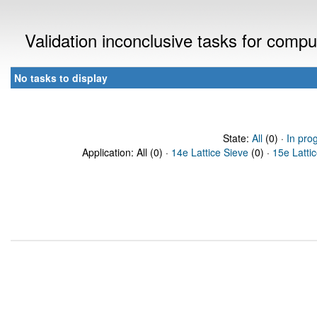
Validation inconclusive tasks for comp
No tasks to display
State:
All
(0) ·
In pro
Application: All (0) ·
14e Lattice Sieve
(0) ·
15e Latti