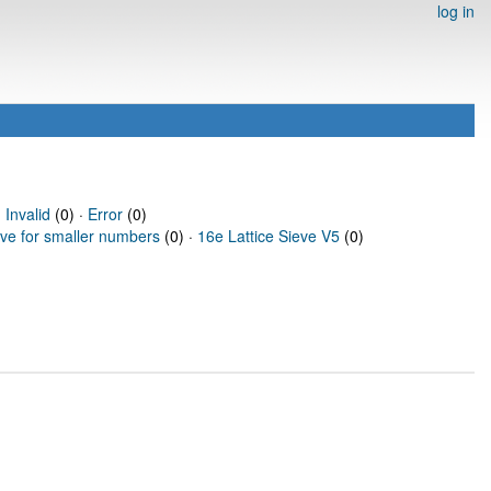
log in
·
Invalid
(0) ·
Error
(0)
eve for smaller numbers
(0) ·
16e Lattice Sieve V5
(0)