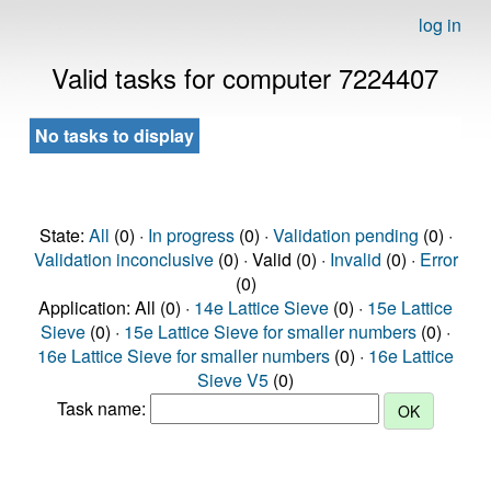
log in
Valid tasks for computer 7224407
No tasks to display
State:
All
(0) ·
In progress
(0) ·
Validation pending
(0) ·
Validation inconclusive
(0) · Valid (0) ·
Invalid
(0) ·
Error
(0)
Application: All (0) ·
14e Lattice Sieve
(0) ·
15e Lattice
Sieve
(0) ·
15e Lattice Sieve for smaller numbers
(0) ·
16e Lattice Sieve for smaller numbers
(0) ·
16e Lattice
Sieve V5
(0)
Task name: