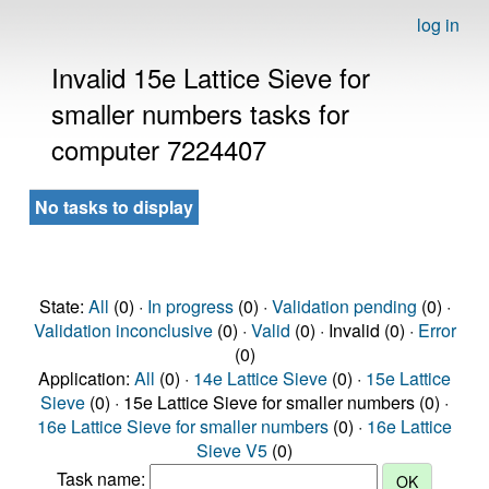
log in
Invalid 15e Lattice Sieve for
smaller numbers tasks for
computer 7224407
No tasks to display
State:
All
(0) ·
In progress
(0) ·
Validation pending
(0) ·
Validation inconclusive
(0) ·
Valid
(0) · Invalid (0) ·
Error
(0)
Application:
All
(0) ·
14e Lattice Sieve
(0) ·
15e Lattice
Sieve
(0) · 15e Lattice Sieve for smaller numbers (0) ·
16e Lattice Sieve for smaller numbers
(0) ·
16e Lattice
Sieve V5
(0)
Task name: