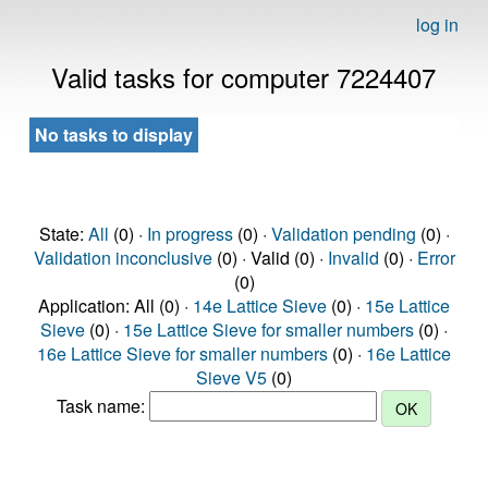
log in
Valid tasks for computer 7224407
No tasks to display
State:
All
(0) ·
In progress
(0) ·
Validation pending
(0) ·
Validation inconclusive
(0) · Valid (0) ·
Invalid
(0) ·
Error
(0)
Application: All (0) ·
14e Lattice Sieve
(0) ·
15e Lattice
Sieve
(0) ·
15e Lattice Sieve for smaller numbers
(0) ·
16e Lattice Sieve for smaller numbers
(0) ·
16e Lattice
Sieve V5
(0)
Task name: