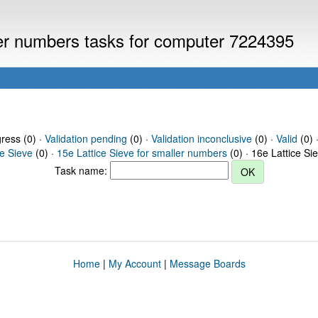
ller numbers tasks for computer 7224395
gress (0) ·
Validation pending
(0) ·
Validation inconclusive
(0) ·
Valid
(0) 
ce Sieve
(0) ·
15e Lattice Sieve for smaller numbers
(0) · 16e Lattice Si
Task name:
Home
|
My Account
|
Message Boards