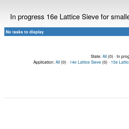
In progress 16e Lattice Sieve for sma
No tasks to display
State:
All
(0) · In pro
Application:
All
(0) ·
14e Lattice Sieve
(0) ·
15e Latti