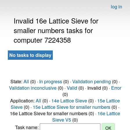
log in
Invalid 16e Lattice Sieve for
smaller numbers tasks for
computer 7224358
No tasks to display
State:
All
(0) ·
In progress
(0) ·
Validation pending
(0) ·
Validation inconclusive
(0) ·
Valid
(0) · Invalid (0) ·
Error
(0)
Application:
All
(0) ·
14e Lattice Sieve
(0) ·
15e Lattice
Sieve
(0) ·
15e Lattice Sieve for smaller numbers
(0) ·
16e Lattice Sieve for smaller numbers (0) ·
16e Lattice
Sieve V5
(0)
Task name: