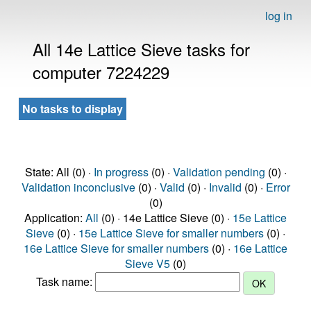
log in
All 14e Lattice Sieve tasks for
computer 7224229
No tasks to display
State: All (0) ·
In progress
(0) ·
Validation pending
(0) ·
Validation inconclusive
(0) ·
Valid
(0) ·
Invalid
(0) ·
Error
(0)
Application:
All
(0) · 14e Lattice Sieve (0) ·
15e Lattice
Sieve
(0) ·
15e Lattice Sieve for smaller numbers
(0) ·
16e Lattice Sieve for smaller numbers
(0) ·
16e Lattice
Sieve V5
(0)
Task name: