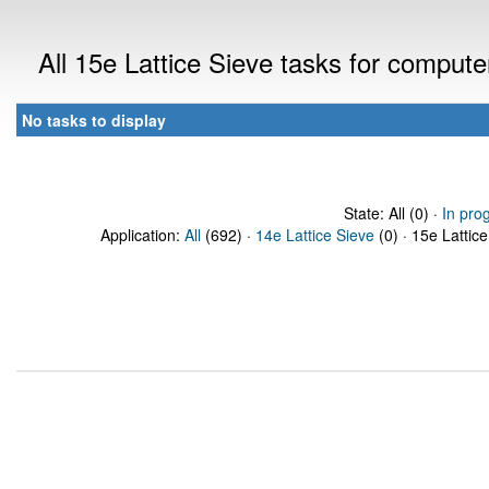
All 15e Lattice Sieve tasks for comput
No tasks to display
State: All (0) ·
In pro
Application:
All
(692) ·
14e Lattice Sieve
(0) · 15e Lattice