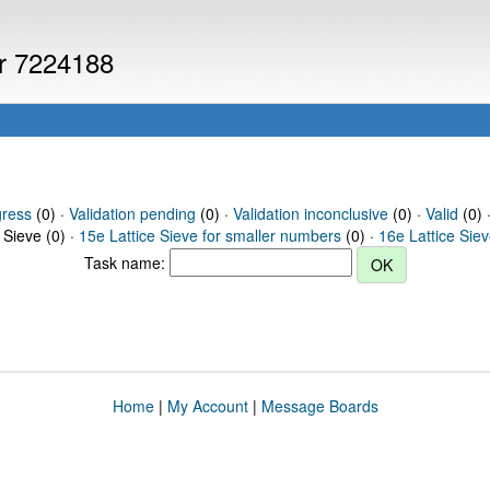
er 7224188
gress
(0) ·
Validation pending
(0) ·
Validation inconclusive
(0) ·
Valid
(0) 
 Sieve (0) ·
15e Lattice Sieve for smaller numbers
(0) ·
16e Lattice Sie
Task name:
Home
|
My Account
|
Message Boards