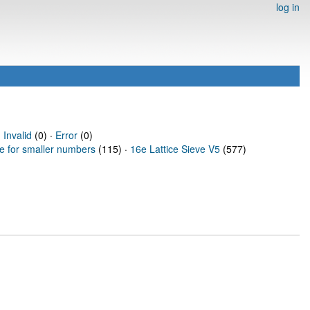
log in
·
Invalid
(0) ·
Error
(0)
ve for smaller numbers
(115) ·
16e Lattice Sieve V5
(577)