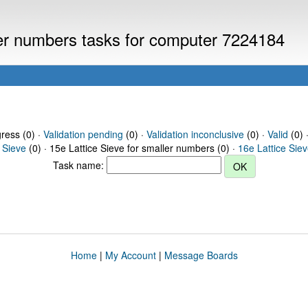
ller numbers tasks for computer 7224184
gress (0) ·
Validation pending
(0) ·
Validation inconclusive
(0) ·
Valid
(0) 
 Sieve
(0) · 15e Lattice Sieve for smaller numbers (0) ·
16e Lattice Sie
Task name:
Home
|
My Account
|
Message Boards