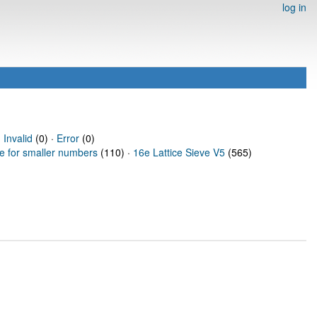
log in
·
Invalid
(0) ·
Error
(0)
ve for smaller numbers
(110) ·
16e Lattice Sieve V5
(565)