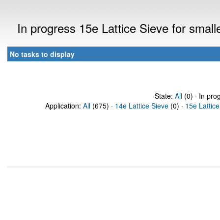
In progress 15e Lattice Sieve for sma
No tasks to display
State:
All
(0) · In pro
Application:
All
(675) ·
14e Lattice Sieve
(0) ·
15e Lattice