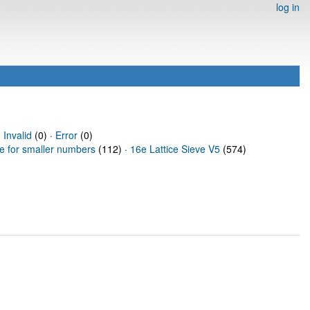
log in
·
Invalid
(0) ·
Error
(0)
ve for smaller numbers
(112) ·
16e Lattice Sieve V5
(574)