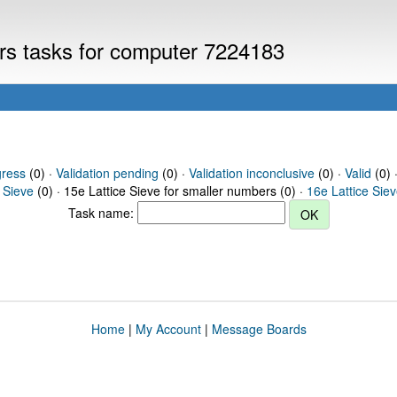
ers tasks for computer 7224183
gress
(0) ·
Validation pending
(0) ·
Validation inconclusive
(0) ·
Valid
(0) 
 Sieve
(0) · 15e Lattice Sieve for smaller numbers (0) ·
16e Lattice Sie
Task name:
Home
|
My Account
|
Message Boards