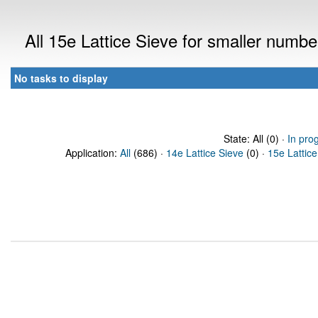
All 15e Lattice Sieve for smaller numb
No tasks to display
State: All (0) ·
In pro
Application:
All
(686) ·
14e Lattice Sieve
(0) ·
15e Lattice