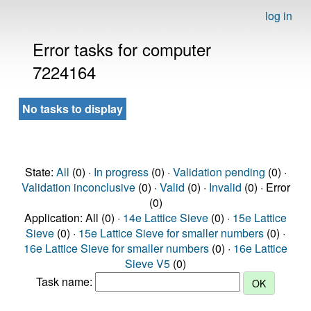
log in
Error tasks for computer
7224164
No tasks to display
State:
All
(0) ·
In progress
(0) ·
Validation pending
(0) ·
Validation inconclusive
(0) ·
Valid
(0) ·
Invalid
(0) · Error
(0)
Application: All (0) ·
14e Lattice Sieve
(0) ·
15e Lattice
Sieve
(0) ·
15e Lattice Sieve for smaller numbers
(0) ·
16e Lattice Sieve for smaller numbers
(0) ·
16e Lattice
Sieve V5
(0)
Task name: