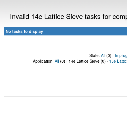
Invalid 14e Lattice Sieve tasks for co
No tasks to display
State:
All
(0) ·
In pro
Application:
All
(0) · 14e Lattice Sieve (0) ·
15e Latti