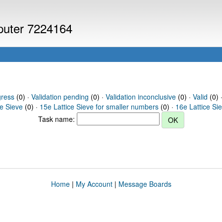
mputer 7224164
gress
(0) ·
Validation pending
(0) ·
Validation inconclusive
(0) ·
Valid
(0) ·
ce Sieve
(0) ·
15e Lattice Sieve for smaller numbers
(0) ·
16e Lattice Si
Task name:
Home
|
My Account
|
Message Boards