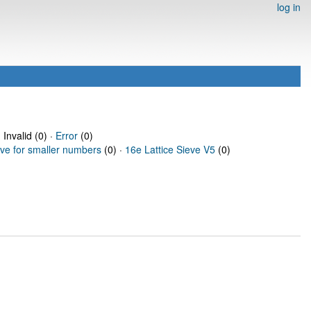
log in
 Invalid (0) ·
Error
(0)
eve for smaller numbers
(0) ·
16e Lattice Sieve V5
(0)