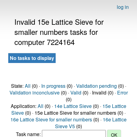
log in
Invalid 15e Lattice Sieve for
smaller numbers tasks for
computer 7224164
No tasks to display
State:
All
(0) ·
In progress
(0) ·
Validation pending
(0) ·
Validation inconclusive
(0) ·
Valid
(0) · Invalid (0) ·
Error
(0)
Application:
All
(0) ·
14e Lattice Sieve
(0) ·
15e Lattice
Sieve
(0) · 15e Lattice Sieve for smaller numbers (0) ·
16e Lattice Sieve for smaller numbers
(0) ·
16e Lattice
Sieve V5
(0)
Task name: