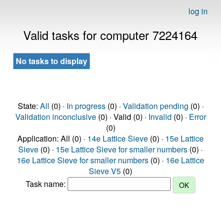
log in
Valid tasks for computer 7224164
No tasks to display
State:
All
(0) ·
In progress
(0) ·
Validation pending
(0) ·
Validation inconclusive
(0) · Valid (0) ·
Invalid
(0) ·
Error
(0)
Application: All (0) ·
14e Lattice Sieve
(0) ·
15e Lattice
Sieve
(0) ·
15e Lattice Sieve for smaller numbers
(0) ·
16e Lattice Sieve for smaller numbers
(0) ·
16e Lattice
Sieve V5
(0)
Task name: