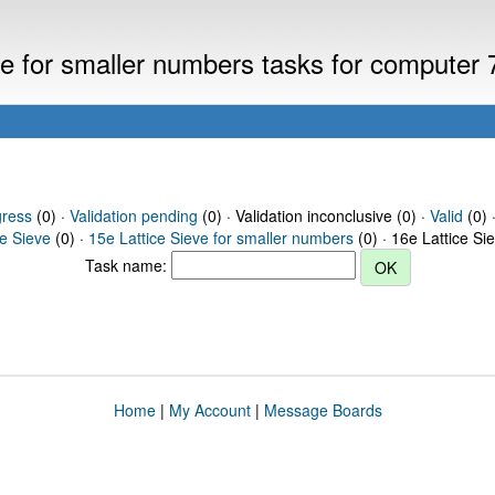
eve for smaller numbers tasks for computer
gress
(0) ·
Validation pending
(0) · Validation inconclusive (0) ·
Valid
(0) 
ce Sieve
(0) ·
15e Lattice Sieve for smaller numbers
(0) · 16e Lattice Si
Task name:
Home
|
My Account
|
Message Boards