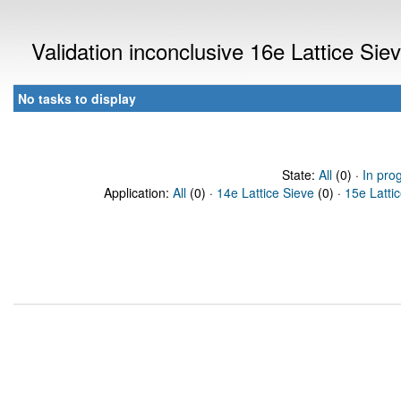
Validation inconclusive 16e Lattice Si
No tasks to display
State:
All
(0) ·
In pro
Application:
All
(0) ·
14e Lattice Sieve
(0) ·
15e Latti