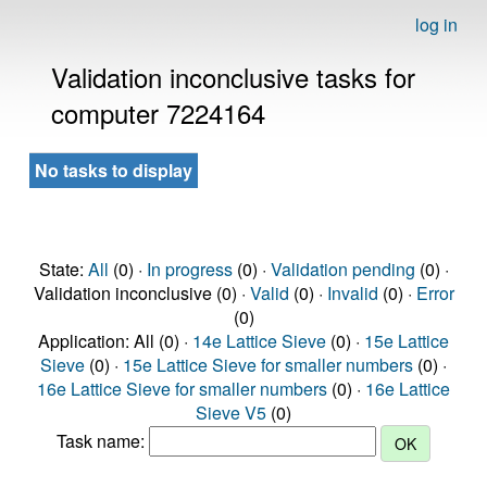
log in
Validation inconclusive tasks for
computer 7224164
No tasks to display
State:
All
(0) ·
In progress
(0) ·
Validation pending
(0) ·
Validation inconclusive (0) ·
Valid
(0) ·
Invalid
(0) ·
Error
(0)
Application: All (0) ·
14e Lattice Sieve
(0) ·
15e Lattice
Sieve
(0) ·
15e Lattice Sieve for smaller numbers
(0) ·
16e Lattice Sieve for smaller numbers
(0) ·
16e Lattice
Sieve V5
(0)
Task name: