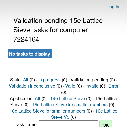
log in
Validation pending 15e Lattice
Sieve tasks for computer
7224164
No tasks to display
State:
All
(0) ·
In progress
(0) · Validation pending (0) ·
Validation inconclusive
(0) ·
Valid
(0) ·
Invalid
(0) ·
Error
(0)
Application:
All
(0) ·
14e Lattice Sieve
(0) · 15e Lattice
Sieve (0) ·
15e Lattice Sieve for smaller numbers
(0) ·
16e Lattice Sieve for smaller numbers
(0) ·
16e Lattice
Sieve V5
(0)
Task name: