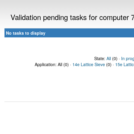
Validation pending tasks for computer
No tasks to display
State:
All
(0) ·
In pro
Application: All (0) ·
14e Lattice Sieve
(0) ·
15e Latti