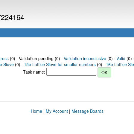
 7224164
gress
(0) · Validation pending (0) ·
Validation inconclusive
(0) ·
Valid
(0) 
ce Sieve
(0) ·
15e Lattice Sieve for smaller numbers
(0) ·
16e Lattice Si
Task name:
Home
|
My Account
|
Message Boards