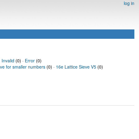
log in
·
Invalid
(0) ·
Error
(0)
eve for smaller numbers
(0) ·
16e Lattice Sieve V5
(0)