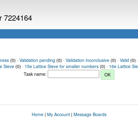
er 7224164
gress
(0) ·
Validation pending
(0) ·
Validation inconclusive
(0) ·
Valid
(0) 
ce Sieve
(0) ·
15e Lattice Sieve for smaller numbers
(0) ·
16e Lattice Si
Task name:
Home
|
My Account
|
Message Boards