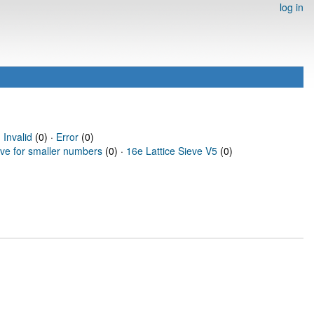
log in
·
Invalid
(0) ·
Error
(0)
eve for smaller numbers
(0) ·
16e Lattice Sieve V5
(0)