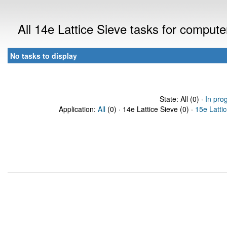
All 14e Lattice Sieve tasks for comput
No tasks to display
State: All (0) ·
In pro
Application:
All
(0) · 14e Lattice Sieve (0) ·
15e Latti