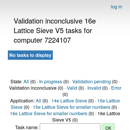
log in
Validation inconclusive 16e
Lattice Sieve V5 tasks for
computer 7224107
No tasks to display
State:
All
(0) ·
In progress
(0) ·
Validation pending
(0) ·
Validation inconclusive (0) ·
Valid
(0) ·
Invalid
(0) ·
Error
(0)
Application:
All
(0) ·
14e Lattice Sieve
(0) ·
15e Lattice
Sieve
(0) ·
15e Lattice Sieve for smaller numbers
(0) ·
16e Lattice Sieve for smaller numbers
(0) · 16e Lattice
Sieve V5 (0)
Task name: