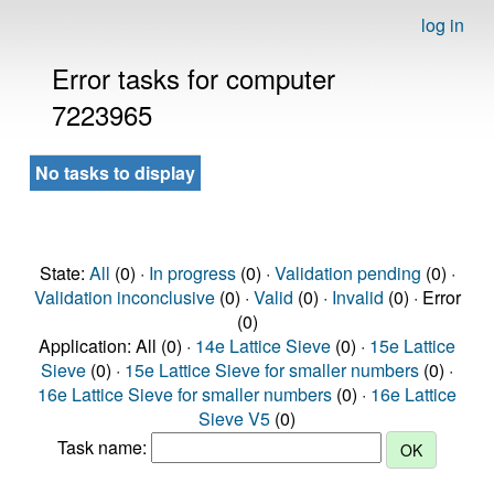
log in
Error tasks for computer
7223965
No tasks to display
State:
All
(0) ·
In progress
(0) ·
Validation pending
(0) ·
Validation inconclusive
(0) ·
Valid
(0) ·
Invalid
(0) · Error
(0)
Application: All (0) ·
14e Lattice Sieve
(0) ·
15e Lattice
Sieve
(0) ·
15e Lattice Sieve for smaller numbers
(0) ·
16e Lattice Sieve for smaller numbers
(0) ·
16e Lattice
Sieve V5
(0)
Task name: