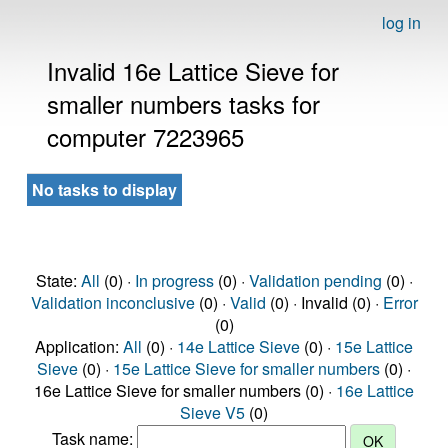
log in
Invalid 16e Lattice Sieve for
smaller numbers tasks for
computer 7223965
No tasks to display
State:
All
(0) ·
In progress
(0) ·
Validation pending
(0) ·
Validation inconclusive
(0) ·
Valid
(0) · Invalid (0) ·
Error
(0)
Application:
All
(0) ·
14e Lattice Sieve
(0) ·
15e Lattice
Sieve
(0) ·
15e Lattice Sieve for smaller numbers
(0) ·
16e Lattice Sieve for smaller numbers (0) ·
16e Lattice
Sieve V5
(0)
Task name: