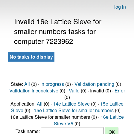
log in
Invalid 16e Lattice Sieve for
smaller numbers tasks for
computer 7223962
No tasks to display
State:
All
(0) ·
In progress
(0) ·
Validation pending
(0) ·
Validation inconclusive
(0) ·
Valid
(0) · Invalid (0) ·
Error
(0)
Application:
All
(0) ·
14e Lattice Sieve
(0) ·
15e Lattice
Sieve
(0) ·
15e Lattice Sieve for smaller numbers
(0) ·
16e Lattice Sieve for smaller numbers (0) ·
16e Lattice
Sieve V5
(0)
Task name: