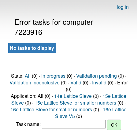
log in
Error tasks for computer
7223916
No tasks to display
State:
All
(0) ·
In progress
(0) ·
Validation pending
(0) ·
Validation inconclusive
(0) ·
Valid
(0) ·
Invalid
(0) · Error
(0)
Application: All (0) ·
14e Lattice Sieve
(0) ·
15e Lattice
Sieve
(0) ·
15e Lattice Sieve for smaller numbers
(0) ·
16e Lattice Sieve for smaller numbers
(0) ·
16e Lattice
Sieve V5
(0)
Task name: