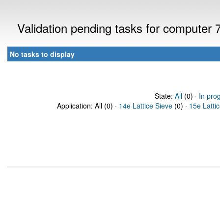
Validation pending tasks for computer
No tasks to display
State:
All
(0) ·
In pro
Application: All (0) ·
14e Lattice Sieve
(0) ·
15e Latti