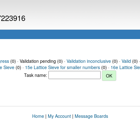
 7223916
gress
(0) · Validation pending (0) ·
Validation inconclusive
(0) ·
Valid
(0) 
ce Sieve
(0) ·
15e Lattice Sieve for smaller numbers
(0) ·
16e Lattice Si
Task name:
Home
|
My Account
|
Message Boards