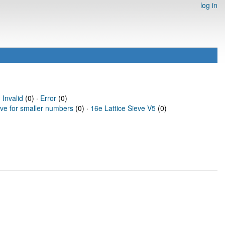
log in
·
Invalid
(0) ·
Error
(0)
eve for smaller numbers
(0) ·
16e Lattice Sieve V5
(0)