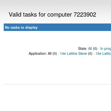
Valid tasks for computer 7223902
No tasks to display
State:
All
(0) ·
In pro
Application: All (0) ·
14e Lattice Sieve
(0) ·
15e Latti