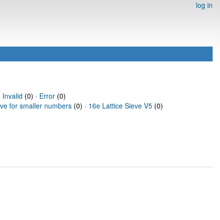
log in
·
Invalid
(0) ·
Error
(0)
eve for smaller numbers
(0) ·
16e Lattice Sieve V5
(0)