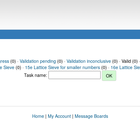
gress
(0) ·
Validation pending
(0) ·
Validation inconclusive
(0) · Valid (0) 
ce Sieve
(0) ·
15e Lattice Sieve for smaller numbers
(0) ·
16e Lattice Si
Task name:
Home
|
My Account
|
Message Boards