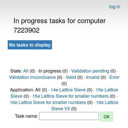
log in
In progress tasks for computer
7223902
No tasks to display
State:
All
(0) · In progress (0) ·
Validation pending
(0) ·
Validation inconclusive
(0) ·
Valid
(0) ·
Invalid
(0) ·
Error
(0)
Application: All (0) ·
14e Lattice Sieve
(0) ·
15e Lattice
Sieve
(0) ·
15e Lattice Sieve for smaller numbers
(0) ·
16e Lattice Sieve for smaller numbers
(0) ·
16e Lattice
Sieve V5
(0)
Task name: