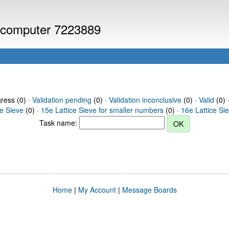
or computer 7223889
gress (0) ·
Validation pending
(0) ·
Validation inconclusive
(0) ·
Valid
(0) 
ce Sieve
(0) ·
15e Lattice Sieve for smaller numbers
(0) ·
16e Lattice Si
Task name:
Home
|
My Account
|
Message Boards