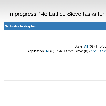
In progress 14e Lattice Sieve tasks f
No tasks to display
State:
All
(0) · In pro
Application:
All
(0) · 14e Lattice Sieve (0) ·
15e Latti