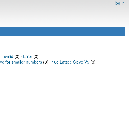
log in
·
Invalid
(0) ·
Error
(0)
eve for smaller numbers
(0) ·
16e Lattice Sieve V5
(0)