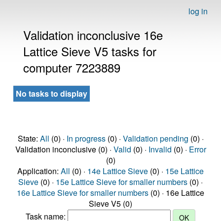
log in
Validation inconclusive 16e
Lattice Sieve V5 tasks for
computer 7223889
No tasks to display
State:
All
(0) ·
In progress
(0) ·
Validation pending
(0) ·
Validation inconclusive (0) ·
Valid
(0) ·
Invalid
(0) ·
Error
(0)
Application:
All
(0) ·
14e Lattice Sieve
(0) ·
15e Lattice
Sieve
(0) ·
15e Lattice Sieve for smaller numbers
(0) ·
16e Lattice Sieve for smaller numbers
(0) · 16e Lattice
Sieve V5 (0)
Task name: