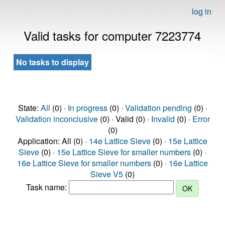
log in
Valid tasks for computer 7223774
No tasks to display
State:
All
(0) ·
In progress
(0) ·
Validation pending
(0) ·
Validation inconclusive
(0) · Valid (0) ·
Invalid
(0) ·
Error
(0)
Application: All (0) ·
14e Lattice Sieve
(0) ·
15e Lattice
Sieve
(0) ·
15e Lattice Sieve for smaller numbers
(0) ·
16e Lattice Sieve for smaller numbers
(0) ·
16e Lattice
Sieve V5
(0)
Task name: