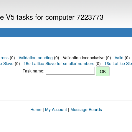
eve V5 tasks for computer 7223773
gress
(0) ·
Validation pending
(0) · Validation inconclusive (0) ·
Valid
(0) 
ce Sieve
(0) ·
15e Lattice Sieve for smaller numbers
(0) ·
16e Lattice Si
Task name:
Home
|
My Account
|
Message Boards