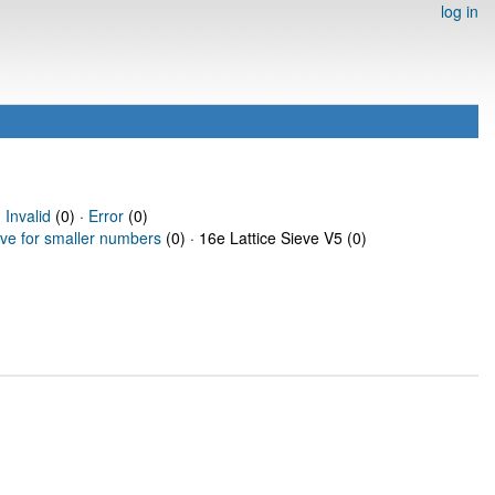
log in
·
Invalid
(0) ·
Error
(0)
eve for smaller numbers
(0) · 16e Lattice Sieve V5 (0)