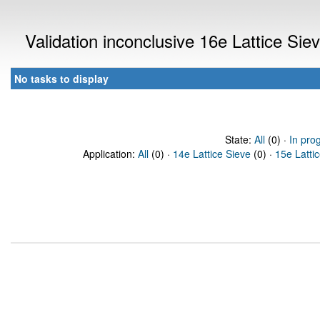
Validation inconclusive 16e Lattice Si
No tasks to display
State:
All
(0) ·
In pro
Application:
All
(0) ·
14e Lattice Sieve
(0) ·
15e Latti