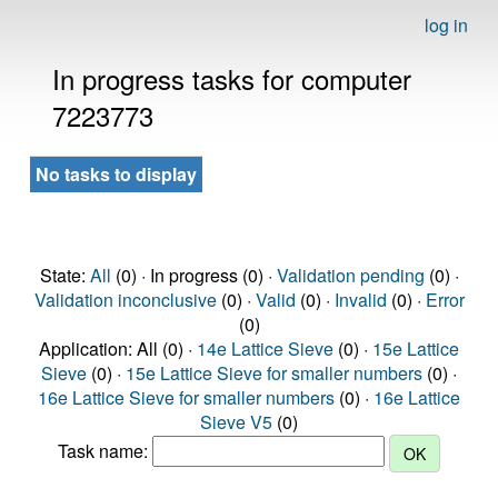
log in
In progress tasks for computer
7223773
No tasks to display
State:
All
(0) · In progress (0) ·
Validation pending
(0) ·
Validation inconclusive
(0) ·
Valid
(0) ·
Invalid
(0) ·
Error
(0)
Application: All (0) ·
14e Lattice Sieve
(0) ·
15e Lattice
Sieve
(0) ·
15e Lattice Sieve for smaller numbers
(0) ·
16e Lattice Sieve for smaller numbers
(0) ·
16e Lattice
Sieve V5
(0)
Task name: