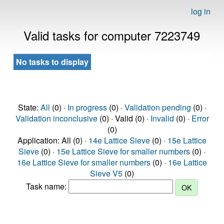
log in
Valid tasks for computer 7223749
No tasks to display
State:
All
(0) ·
In progress
(0) ·
Validation pending
(0) ·
Validation inconclusive
(0) · Valid (0) ·
Invalid
(0) ·
Error
(0)
Application: All (0) ·
14e Lattice Sieve
(0) ·
15e Lattice
Sieve
(0) ·
15e Lattice Sieve for smaller numbers
(0) ·
16e Lattice Sieve for smaller numbers
(0) ·
16e Lattice
Sieve V5
(0)
Task name: