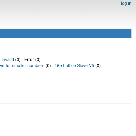
log in
·
Invalid
(0) · Error (0)
eve for smaller numbers
(0) ·
16e Lattice Sieve V5
(0)