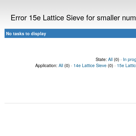
Error 15e Lattice Sieve for smaller n
No tasks to display
State:
All
(0) ·
In pro
Application:
All
(0) ·
14e Lattice Sieve
(0) ·
15e Latti