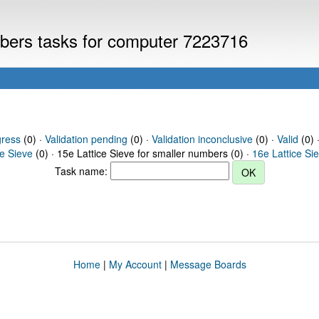
umbers tasks for computer 7223716
gress
(0) ·
Validation pending
(0) ·
Validation inconclusive
(0) ·
Valid
(0) 
ce Sieve
(0) · 15e Lattice Sieve for smaller numbers (0) ·
16e Lattice Si
Task name:
Home
|
My Account
|
Message Boards