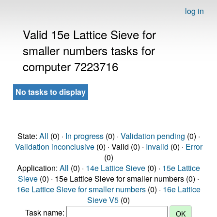
log in
Valid 15e Lattice Sieve for
smaller numbers tasks for
computer 7223716
No tasks to display
State:
All
(0) ·
In progress
(0) ·
Validation pending
(0) ·
Validation inconclusive
(0) · Valid (0) ·
Invalid
(0) ·
Error
(0)
Application:
All
(0) ·
14e Lattice Sieve
(0) ·
15e Lattice
Sieve
(0) · 15e Lattice Sieve for smaller numbers (0) ·
16e Lattice Sieve for smaller numbers
(0) ·
16e Lattice
Sieve V5
(0)
Task name: