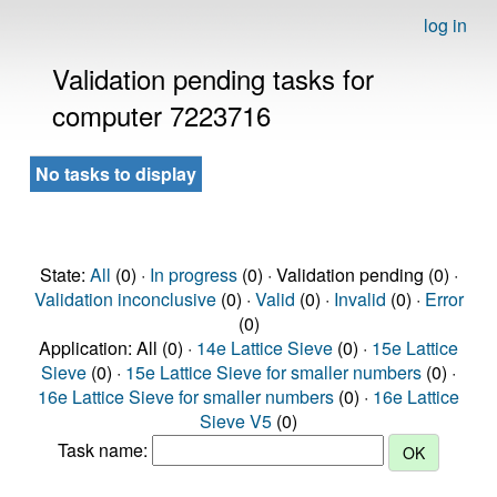
log in
Validation pending tasks for
computer 7223716
No tasks to display
State:
All
(0) ·
In progress
(0) · Validation pending (0) ·
Validation inconclusive
(0) ·
Valid
(0) ·
Invalid
(0) ·
Error
(0)
Application: All (0) ·
14e Lattice Sieve
(0) ·
15e Lattice
Sieve
(0) ·
15e Lattice Sieve for smaller numbers
(0) ·
16e Lattice Sieve for smaller numbers
(0) ·
16e Lattice
Sieve V5
(0)
Task name: