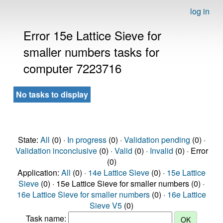
log in
Error 15e Lattice Sieve for
smaller numbers tasks for
computer 7223716
No tasks to display
State:
All
(0) ·
In progress
(0) ·
Validation pending
(0) ·
Validation inconclusive
(0) ·
Valid
(0) ·
Invalid
(0) · Error
(0)
Application:
All
(0) ·
14e Lattice Sieve
(0) ·
15e Lattice
Sieve
(0) · 15e Lattice Sieve for smaller numbers (0) ·
16e Lattice Sieve for smaller numbers
(0) ·
16e Lattice
Sieve V5
(0)
Task name: